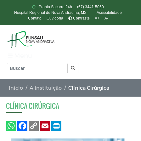
Pronto Socorro 24h
(67) 3441-5050
Hospital Regional de Nova Andradina, MS
Acessibilidade
Contato
Ouvidoria
Contraste
A+
A-
Menu
Início
A Instituição
Clínica Cirúrgica
CLÍNICA CIRÚRGICA