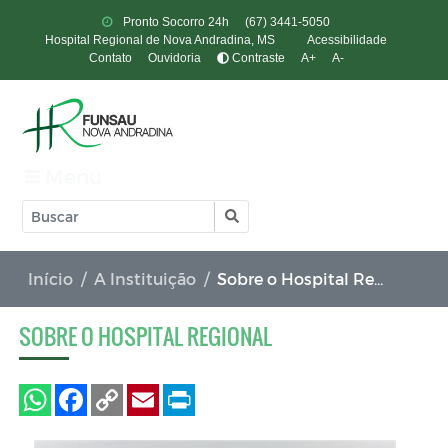
Pronto Socorro 24h
(67) 3441-5050
Hospital Regional de Nova Andradina, MS
Acessibilidade
Contato
Ouvidoria
Contraste
A+
A-
Menu
Início
A Instituição
Sobre o Hospital Regional
SOBRE O HOSPITAL REGIONAL