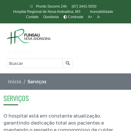
Pronto Socorro 24h
(67) 3441-5050
Hospital Regional de Nova Andradina, MS
Acessibilidade
Contato
Ouvidoria
Contraste
A+
A-
Menu
Início
Serviços
SERVIÇOS
O hospital está em constante atualização,
garantindo dedicação total aos pacientes e
mantendo o respeito e compromisso de cuidar