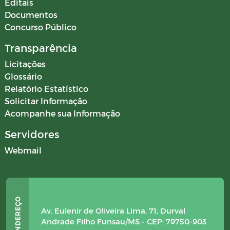
Editais
Documentos
Concurso Público
Transparência
Licitações
Glossário
Relatório Estatístico
Solicitar Informação
Acompanhe sua Informação
Servidores
Webmail
Av. Eulenir de Oliveira Lima, 71, Durval
Andrade Filho Funsau/MS - CEP: 79750-903