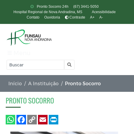
Pronto Socorro 24h
(67) 3441-5050
Hospital Regional de Nova Andradina, MS
Acessibilidade
Contato
Ouvidoria
Contraste
A+
A-
Menu
Início
A Instituição
Pronto Socorro
PRONTO SOCORRO