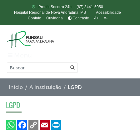
Pronto Socorro 24h
(67) 3441-5050
Hospital Regional de Nova Andradina, MS
Acessibilidade
Contato
Ouvidoria
Contraste
A+
A-
Menu
Início
A Instituição
LGPD
LGPD