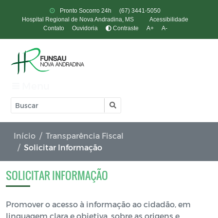
Pronto Socorro 24h
(67) 3441-5050
Hospital Regional de Nova Andradina, MS
Acessibilidade
Contato
Ouvidoria
Contraste
A+
A-
Menu
Início
Transparência Fiscal
Solicitar Informação
SOLICITAR INFORMAÇÃO
Promover o acesso à informação ao cidadão, em
linguagem clara e objetiva, sobre as origens e