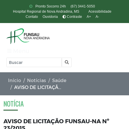
Pronto Socorro 24h
(67) 3441-5050
Hospital Regional de Nova Andradina, MS
Acessibilidade
Contato
Ouvidoria
Contraste
A+
A-
Menu
Início
Notícias
Saúde
AVISO DE LICITAÇÃO FUNSAU-NA Nº 23/2015.
NOTÍCIA
AVISO DE LICITAÇÃO FUNSAU-NA Nº
23/2015.