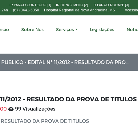
IR PARA O CONTEÚDO [1]
IR PARA O MENU [2]
IR PARA O RODAPÉ [3]
o 24h
(67) 3441-5050
Hospital Regional de Nova Andradina, MS
Acessib
nício
Sobre Nós
Serviços
Legislações
Notíc
LICO - EDITAL Nº 11/2012 - RESULTADO DA PROVA DE TITULOS
11/2012 - RESULTADO DA PROVA DE TITULOS
:00
99 Visualizações
 - RESULTADO DA PROVA DE TITULOS