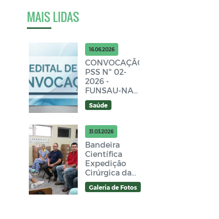
MAIS LIDAS
16.06.2026
CONVOCAÇÃO
PSS Nº 02-
2026 -
FUNSAU-NA -
Edital 12
Saúde
31.03.2026
Bandeira
Científica
Expedição
Cirúrgica da
USP período
Galeria de Fotos
30-08 a 08-
09