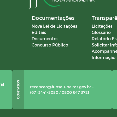
s
Documentações
Transpar
Nova Lei de Licitações
Licitações
Editais
Glossário
Documentos
Relatório Es
Concurso Público
Solicitar In
Acompanhe
Informação
val
recepcao@funsau-na.ms.gov.br -
(67) 3441-5050 / 0800 647 3721