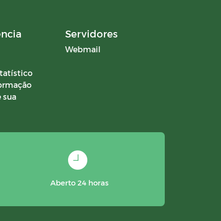
ência
Servidores
Webmail
tatístico
formação
 sua
Aberto 24 horas