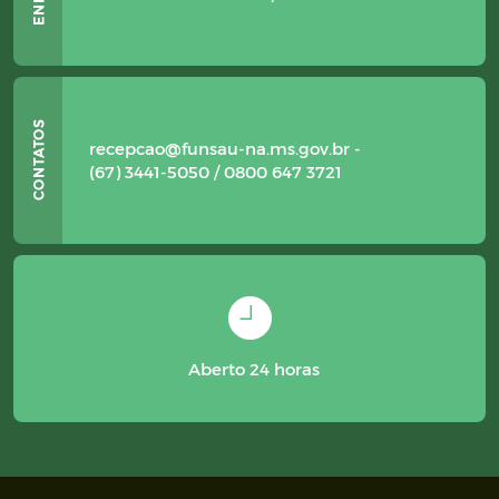
recepcao@funsau-na.ms.gov.br -
(67) 3441-5050 / 0800 647 3721
Aberto 24 horas