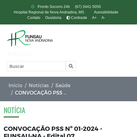
Pronto Socorro 24h
(67) 3441-5050
Hospital Regional de Nova Andradina, MS
Acessibilidade
Contato
Ouvidoria
Contraste
A+
A-
Menu
Início
Notícias
Saúde
CONVOCAÇÃO PSS Nº 01-2024 - FUNSAU-NA - Edital 07
NOTÍCIA
CONVOCAÇÃO PSS Nº 01-2024 -
FUNSAU-NA - Edital 07