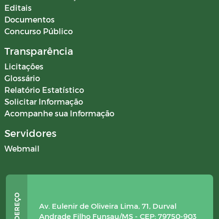
Editais
Documentos
Concurso Público
Transparência
Licitações
Glossário
Relatório Estatístico
Solicitar Informação
Acompanhe sua Informação
Servidores
Webmail
Av. Eulenir de Oliveira Lima, 71, Durval
Andrade Filho Funsau/MS - CEP: 79750-903