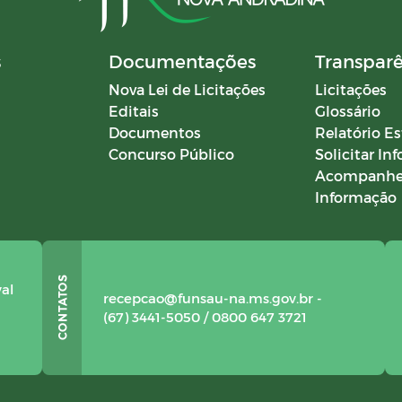
s
Documentações
Transpar
Nova Lei de Licitações
Licitações
Editais
Glossário
Documentos
Relatório Es
Concurso Público
Solicitar In
Acompanhe
Informação
val
recepcao@funsau-na.ms.gov.br -
(67) 3441-5050 / 0800 647 3721