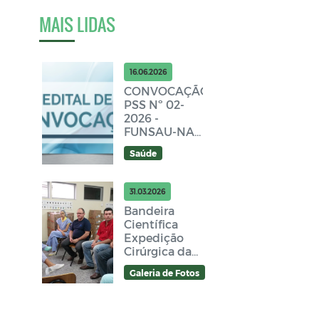
MAIS LIDAS
16.06.2026
CONVOCAÇÃO
PSS Nº 02-
2026 -
FUNSAU-NA -
Edital 12
Saúde
31.03.2026
Bandeira
Científica
Expedição
Cirúrgica da
USP período
Galeria de Fotos
30-08 a 08-
09