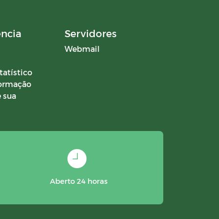
ência
Servidores
Webmail
tatístico
formação
 sua
Aberto 24 horas