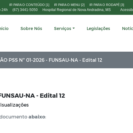
IR PARA O CONTEÚDO [1]
IR PARA O MENU [2]
IR PARA O RODAPÉ [3]
o 24h
(67) 3441-5050
Hospital Regional de Nova Andradina, MS
Acessib
nício
Sobre Nós
Serviços
Legislações
Notíc
 PSS Nº 01-2026 - FUNSAU-NA - Edital 12
UNSAU-NA - Edital 12
isualizações
do documento
abaixo
: