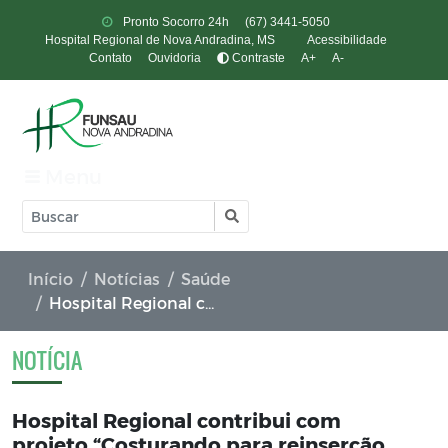
Pronto Socorro 24h
(67) 3441-5050
Hospital Regional de Nova Andradina, MS
Acessibilidade
Contato
Ouvidoria
Contraste
A+
A-
Menu
Início
Notícias
Saúde
Hospital Regional contribui com projeto “Costurando para reinserção na sociedade"
NOTÍCIA
Hospital Regional contribui com
projeto “Costurando para reinserção