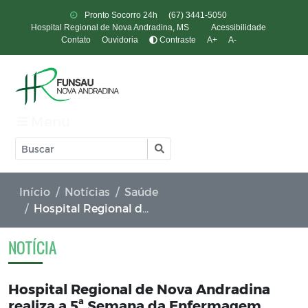
Pronto Socorro 24h
(67) 3441-5050
Hospital Regional de Nova Andradina, MS
Acessibilidade
Contato
Ouvidoria
Contraste
A+
A-
Menu
Início
Notícias
Saúde
Hospital Regional de Nova Andradina realiza a 5ª Semana da Enfermagem
NOTÍCIA
Hospital Regional de Nova Andradina
realiza a 5ª Semana da Enfermagem