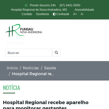
Pronto Socorro 24h
(67) 3441-5050
Hospital Regional de Nova Andradina, MS
Acessibilidade
Contato
Ouvidoria
Contraste
A+
A-
Menu
Início
Notícias
Saúde
Hospital Regional recebe aparelho para monitorar gestantes
NOTÍCIA
Hospital Regional recebe aparelho
para monitorar gestantes