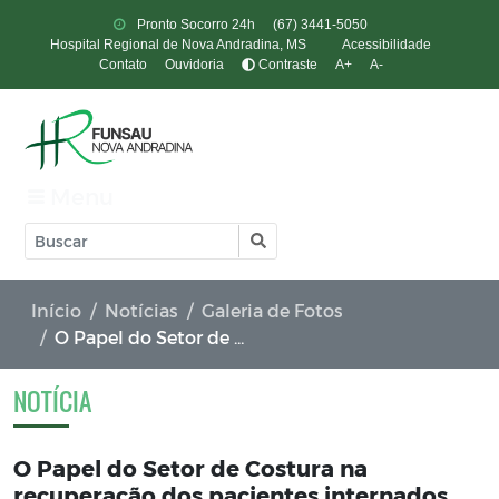
Pronto Socorro 24h
(67) 3441-5050
Hospital Regional de Nova Andradina, MS
Acessibilidade
Contato
Ouvidoria
Contraste
A+
A-
Menu
Início
Notícias
Galeria de Fotos
O Papel do Setor de Costura na recuperação dos pacientes internados
NOTÍCIA
O Papel do Setor de Costura na
recuperação dos pacientes internados