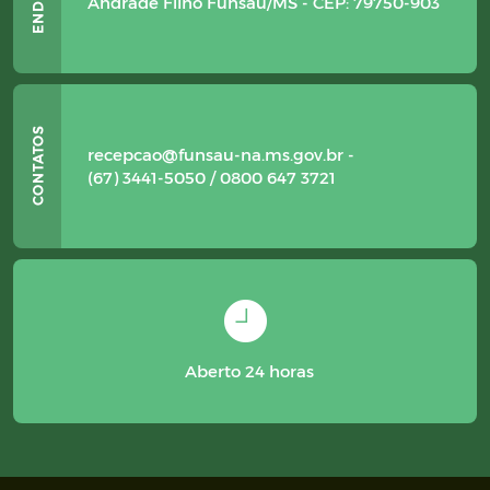
Andrade Filho Funsau/MS - CEP: 79750-903
recepcao@funsau-na.ms.gov.br -
(67) 3441-5050 / 0800 647 3721
Aberto 24 horas