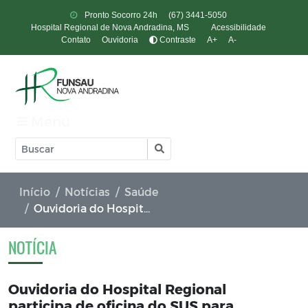
Pronto Socorro 24h
(67) 3441-5050
Hospital Regional de Nova Andradina, MS
Acessibilidade
Contato
Ouvidoria
Contraste
A+
A-
Menu
Início
Notícias
Saúde
Ouvidoria do Hospital Regional participa de oficina do SUS para fortalecer escuta e transparência na gestão pública
NOTÍCIA
Ouvidoria do Hospital Regional
participa de oficina do SUS para