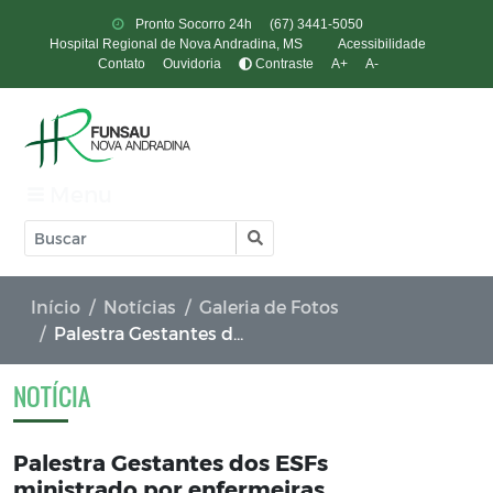
Pronto Socorro 24h
(67) 3441-5050
Hospital Regional de Nova Andradina, MS
Acessibilidade
Contato
Ouvidoria
Contraste
A+
A-
Menu
Início
Notícias
Galeria de Fotos
Palestra Gestantes dos ESFs ministrado por enfermeiras, nutricionista e fisioterapeuta
NOTÍCIA
Palestra Gestantes dos ESFs
ministrado por enfermeiras,