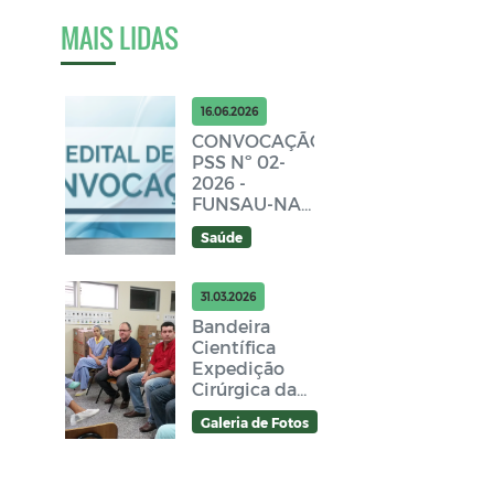
MAIS LIDAS
16.06.2026
CONVOCAÇÃO
PSS Nº 02-
2026 -
FUNSAU-NA -
Edital 12
Saúde
31.03.2026
Bandeira
Científica
Expedição
Cirúrgica da
USP período
Galeria de Fotos
30-08 a 08-
09