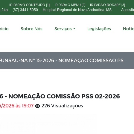
IR PARA O CONTEÚDO [1]
IR PARA O MENU [2]
IR PARA O RODAPÉ [3]
o 24h
(67) 3441-5050
Hospital Regional de Nova Andradina, MS
Acessib
nício
Sobre Nós
Serviços
Legislações
Notíc
NSAU-NA Nº 15-2026 - NOMEAÇÃO COMISSÃO PSS 02-2026
26 - NOMEAÇÃO COMISSÃO PSS 02-2026
/2026 às 19:07
226 Visualizações