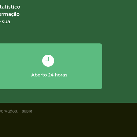
tatístico
formação
 sua
Aberto 24 horas
eservados.
SUBIR