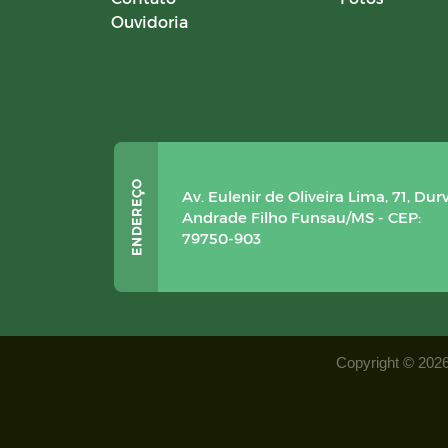
Ouvidoria
Av. Eulenir de Oliveira Lima, 71, Dur
Andrade Filho Funsau/MS - CEP:
79750-903
Copyright © 2026