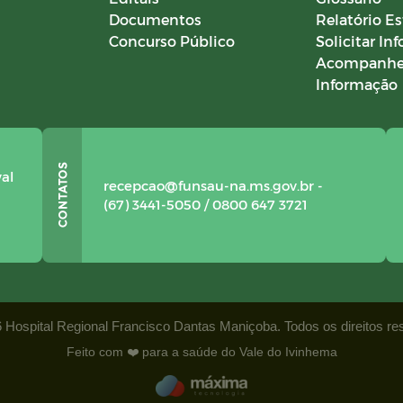
Documentos
Relatório Es
Concurso Público
Solicitar In
Acompanhe
Informação
val
recepcao@funsau-na.ms.gov.br -
(67) 3441-5050 / 0800 647 3721
 Hospital Regional Francisco Dantas Maniçoba. Todos os direitos r