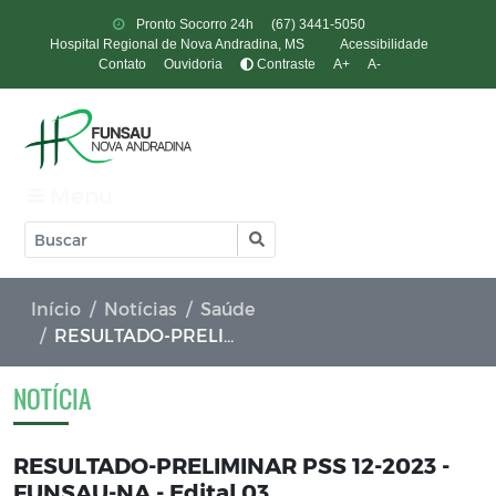
Pronto Socorro 24h
(67) 3441-5050
Hospital Regional de Nova Andradina, MS
Acessibilidade
Contato
Ouvidoria
Contraste
A+
A-
Menu
Início
Notícias
Saúde
RESULTADO-PRELIMINAR PSS 12-2023 - FUNSAU-NA - Edital 03
NOTÍCIA
RESULTADO-PRELIMINAR PSS 12-2023 -
FUNSAU-NA - Edital 03