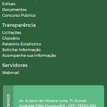
Editais
Documentos
Concurso Público
Transparência
Licitações
Glossário
Relatório Estatístico
Solicitar Informação
Acompanhe sua Informação
Servidores
Webmail
Av. Eulenir de Oliveira Lima, 71, Durval
Andrade Filho Funsau/MS - CEP: 79750-903