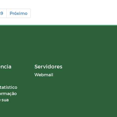
89
Próximo
ência
Servidores
Webmail
tatístico
formação
 sua