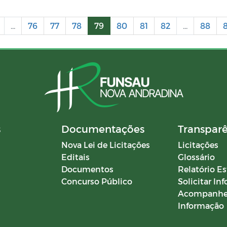
...
76
77
78
79
80
81
82
...
88
s
Documentações
Transpar
Nova Lei de Licitações
Licitações
Editais
Glossário
Documentos
Relatório Es
Concurso Público
Solicitar In
Acompanhe
Informação