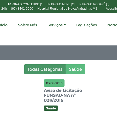
IR PARA O CONTEÚDO [1]
IR PARA O MENU [2]
IR PARA O RODAPÉ [3]
o 24h
(67) 3441-5050
Hospital Regional de Nova Andradina, MS
Acessib
nício
Sobre Nós
Serviços
Legislações
Notíc
Todas Categorias
Saúde
03.08.2015
Aviso de Licitação
FUNSAU-NA nº
029/2015
Saúde