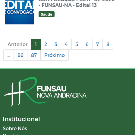
- FUNSAU-NA - Edital 13
Saúde
Anterior
1
2
3
4
5
6
7
8
...
86
87
Próximo
Institucional
Sobre Nós