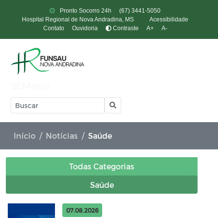
Pronto Socorro 24h
(67) 3441-5050
Hospital Regional de Nova Andradina, MS
Acessibilidade
Contato
Ouvidoria
Contraste
A+
A-
Menu
Início
Notícias
Saúde
Todas Categorias
Saúde
07.08.2026