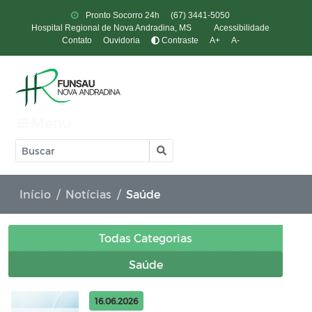
Pronto Socorro 24h
(67) 3441-5050
Hospital Regional de Nova Andradina, MS
Acessibilidade
Contato
Ouvidoria
Contraste
A+
A-
Menu
Início
Notícias
Saúde
Todas Categorias
Saúde
16.06.2026