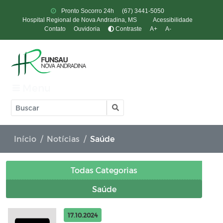
Pronto Socorro 24h
(67) 3441-5050
Hospital Regional de Nova Andradina, MS
Acessibilidade
Contato
Ouvidoria
Contraste
A+
A-
Menu
Início
Notícias
Saúde
Todas Categorias
Saúde
17.10.2024