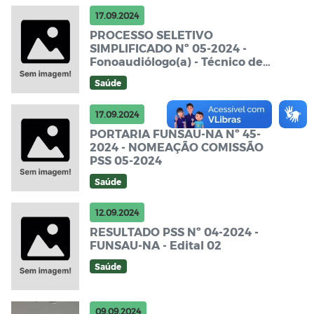
17.09.2024
PROCESSO SELETIVO
SIMPLIFICADO Nº 05-2024 -
Fonoaudiólogo(a) - Técnico de
Laboratório - Terapeuta
Saúde
Ocupacional - FUNSAU-NA -
Edital de Abertura
17.09.2024
PORTARIA FUNSAU-NA Nº 45-
2024 - NOMEAÇÃO COMISSÃO
PSS 05-2024
Saúde
12.09.2024
RESULTADO PSS Nº 04-2024 -
FUNSAU-NA - Edital 02
Saúde
09.09.2024