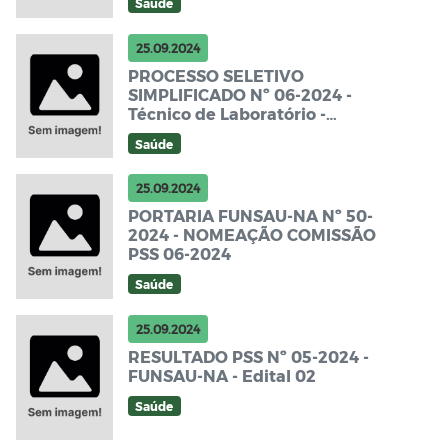
Saúde
25.09.2024
PROCESSO SELETIVO
SIMPLIFICADO Nº 06-2024 -
Técnico de Laboratório -
FUNSAU-NA - Edital de
Saúde
Abertura
25.09.2024
PORTARIA FUNSAU-NA Nº 50-
2024 - NOMEAÇÃO COMISSÃO
PSS 06-2024
Saúde
25.09.2024
RESULTADO PSS Nº 05-2024 -
FUNSAU-NA - Edital 02
Saúde