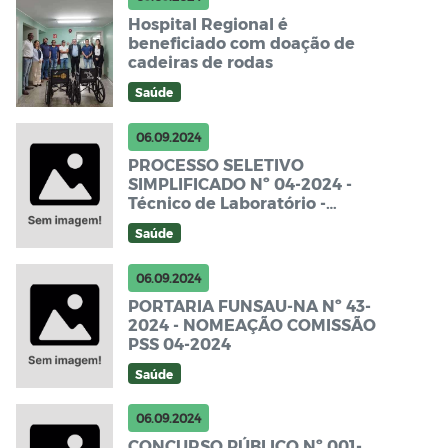
Hospital Regional é
beneficiado com doação de
cadeiras de rodas
Saúde
06.09.2024
PROCESSO SELETIVO
SIMPLIFICADO Nº 04-2024 -
Técnico de Laboratório -
FUNSAU-NA - Edital de
Saúde
Abertura
06.09.2024
PORTARIA FUNSAU-NA Nº 43-
2024 - NOMEAÇÃO COMISSÃO
PSS 04-2024
Saúde
06.09.2024
CONCURSO PÚBLICO Nº 001-