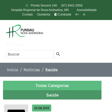
Pronto Socorro 24h
(67) 3441-5050
Hospital Regional de Nova Andradina, MS
Acessibilidade
Contato
Ouvidoria
Contraste
A+
A-
Menu
Início
Notícias
Saúde
Todas Categorias
Saúde
23.06.2015