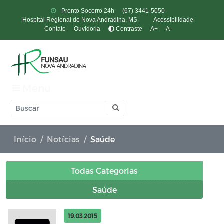
Pronto Socorro 24h
(67) 3441-5050
Hospital Regional de Nova Andradina, MS
Acessibilidade
Contato
Ouvidoria
Contraste
A+
A-
Menu
Início
Notícias
Saúde
Todas Categorias
Saúde
19.03.2015