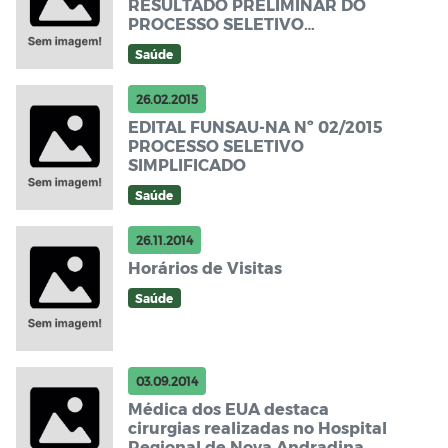
RESULTADO PRELIMINAR DO
PROCESSO SELETIVO
SIMPLIFICADO 02/2015 NOVA
Saúde
ANDRADINA/MS
26.02.2015
EDITAL FUNSAU-NA Nº 02/2015
PROCESSO SELETIVO
SIMPLIFICADO
Saúde
26.11.2014
Horários de Visitas
Saúde
03.09.2014
Médica dos EUA destaca
cirurgias realizadas no Hospital
Regional de Nova Andradina