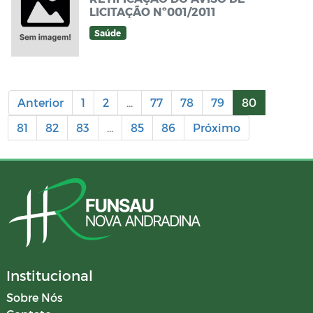
LICITAÇÃO Nº001/2011
Saúde
Anterior
1
2
...
77
78
79
80
81
82
83
...
85
86
Próximo
Institucional
Sobre Nós