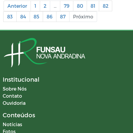
Anterior
1
2
...
79
80
81
82
83
84
85
86
87
Próximo
Institucional
Sobre Nós
Contato
Ouvidoria
Conteúdos
Notícias
Fotos