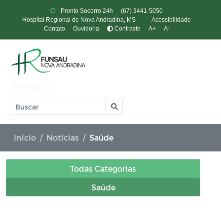
Pronto Socorro 24h
(67) 3441-5050
Hospital Regional de Nova Andradina, MS
Acessibilidade
Contato
Ouvidoria
Contraste
A+
A-
Menu
Início
Notícias
Saúde
Todas Categorias
Saúde