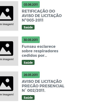
03.06.2011
RETIFICAÇÃO DO
AVISO DE LICITAÇÃO
Nº003-2011
Saúde
30.05.2011
Funsau esclarece
sobre respiradores
cedidos por
empréstimo à Santa
Saúde
Casa de Campo Grande
26.05.2011
AVISO DE LICITAÇÃO
PREGÃO PRESENCIAL
N° 002/2011.
Saúde