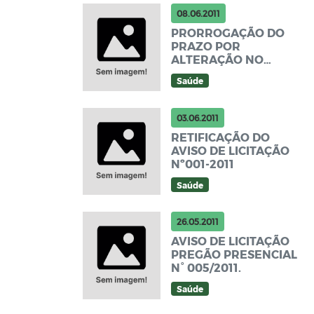
08.06.2011
PRORROGAÇÃO DO
PRAZO POR
ALTERAÇÃO NO
EDITAL PREGÃO
Saúde
PRESENCIAL Nº
005/2011
03.06.2011
RETIFICAÇÃO DO
AVISO DE LICITAÇÃO
Nº001-2011
Saúde
26.05.2011
AVISO DE LICITAÇÃO
PREGÃO PRESENCIAL
N° 005/2011.
Saúde