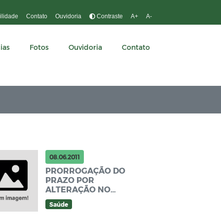
ilidade
Contato
Ouvidoria
Contraste
A+
A-
ias
Fotos
Ouvidoria
Contato
08.06.2011
PRORROGAÇÃO DO
PRAZO POR
ALTERAÇÃO NO
EDITAL PREGÃO
Saúde
PRESENCIAL Nº
004/2011