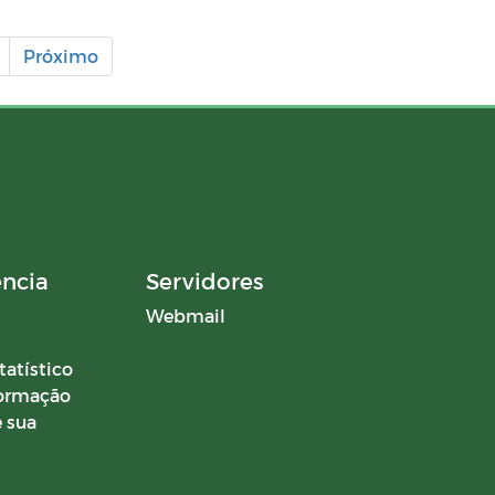
Próximo
ência
Servidores
Webmail
tatístico
formação
 sua