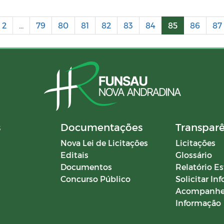
2
...
79
80
81
82
83
84
85
86
87
s
Documentações
Transpar
Nova Lei de Licitações
Licitações
Editais
Glossário
Documentos
Relatório Es
Concurso Público
Solicitar In
Acompanhe
Informação