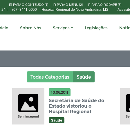
IR PARA O CONTEÚDO [1]
IR PARA O MENU [2]
IR PARA O RODAPÉ [3]
o 24h
(67) 3441-5050
Hospital Regional de Nova Andradina, MS
Acessib
nício
Sobre Nós
Serviços
Legislações
Notíc
Todas Categorias
Saúde
10.06.2011
Secretária de Saúde do
Estado vistoriou o
Hospital Regional
Saúde