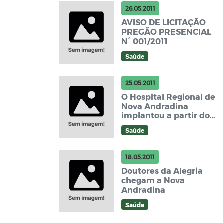
26.05.2011
AVISO DE LICITAÇÃO
PREGÃO PRESENCIAL
N° 001/2011
Saúde
25.05.2011
O Hospital Regional de
Nova Andradina
implantou a partir do
mês de maio o serviço
Saúde
de OUVIDORIA que é
uma ferramenta
indispensável para
18.05.2011
Programa de
Doutores da Alegria
Humanização
chegam a Nova
Andradina
Saúde